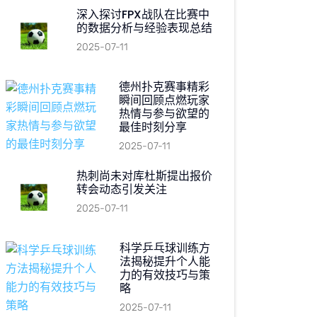
深入探讨FPX战队在比赛中
的数据分析与经验表现总结
2025-07-11
德州扑克赛事精彩
瞬间回顾点燃玩家
热情与参与欲望的
最佳时刻分享
2025-07-11
热刺尚未对库杜斯提出报价
转会动态引发关注
2025-07-11
科学乒乓球训练方
法揭秘提升个人能
力的有效技巧与策
略
2025-07-11