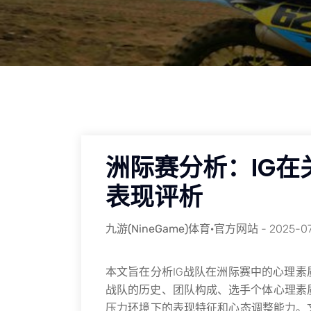
洲际赛分析：IG
表现评析
九游(NineGame)体育·官方网站
-
2025-07
本文旨在分析IG战队在洲际赛中的心理素
战队的历史、团队构成、选手个体心理素
压力环境下的表现特征和心态调整能力。