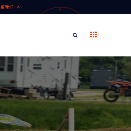
联系我们
向