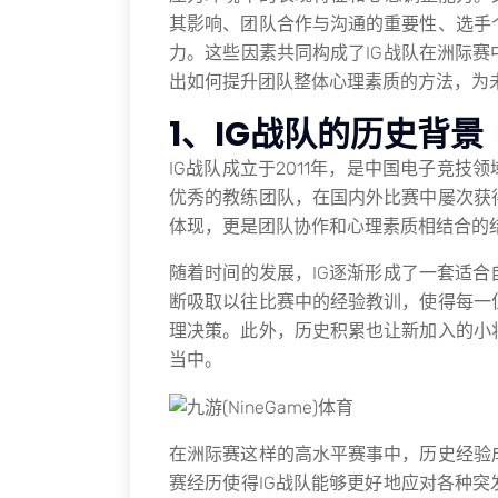
其影响、团队合作与沟通的重要性、选手
力。这些因素共同构成了IG战队在洲际
出如何提升团队整体心理素质的方法，为
1、IG战队的历史背景
IG战队成立于2011年，是中国电子竞技
优秀的教练团队，在国内外比赛中屡次获
体现，更是团队协作和心理素质相结合的
随着时间的发展，IG逐渐形成了一套适
断吸取以往比赛中的经验教训，使得每一
理决策。此外，历史积累也让新加入的小
当中。
在洲际赛这样的高水平赛事中，历史经验
赛经历使得IG战队能够更好地应对各种