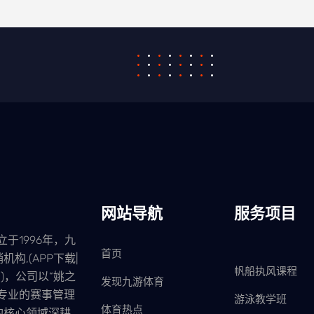
网站导航
服务项目
✅创立于1996年，九
首页
,(APP下载|
帆船执风课程
台)，公司以“姚之
发现九游体育
专业的赛事管理
游泳教学班
体育热点
的核心领域深耕