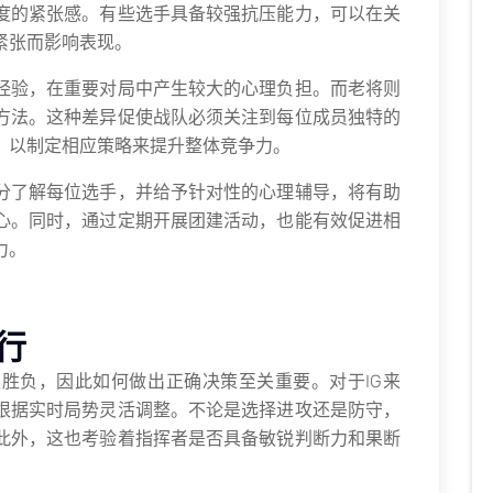
度的紧张感。有些选手具备较强抗压能力，可以在关
紧张而影响表现。
经验，在重要对局中产生较大的心理负担。而老将则
方法。这种差异促使战队必须关注到每位成员独特的
，以制定相应策略来提升整体竞争力。
分了解每位选手，并给予针对性的心理辅导，将有助
心。同时，通过定期开展团建活动，也能有效促进相
力。
行
胜负，因此如何做出正确决策至关重要。对于IG来
根据实时局势灵活调整。不论是选择进攻还是防守，
此外，这也考验着指挥者是否具备敏锐判断力和果断