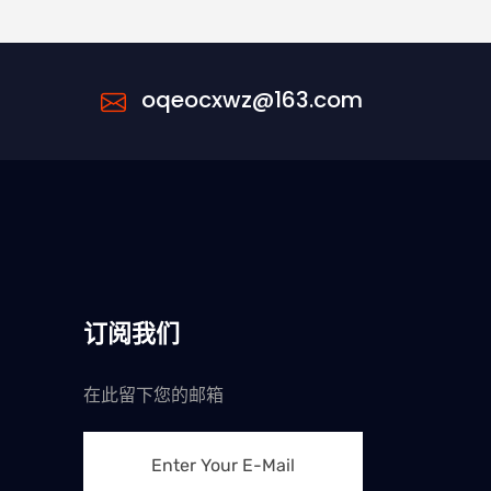
oqeocxwz@163.com
订阅我们
在此留下您的邮箱