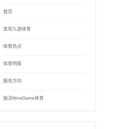
首页
发现九游体育
体育热点
体育明星
服务方向
接洽NineGame体育