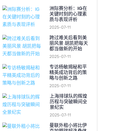
洲际赛分析：IG在
关键时刻的心理素
质与表现评析
2025-07-11
跨过难关后看到美
丽风景 胡凯把每天
都当做新的开始
2025-07-11
专访杨敏揭秘和平
精英成功背后的策
略与创新之路
2025-07-11
上海排球队的辉煌
历程与突破瞬间全
景纪实
2025-07-11
曼联外租小将比伊
克加盟瑞超洛桑体